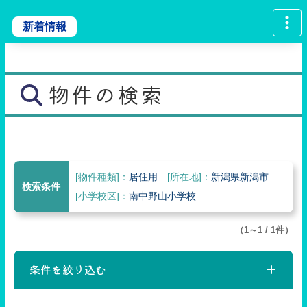
新着情報
物件の検索
[物件種類]：
居住用
[所在地]：
新潟県新潟市
検索条件
[小学校区]：
南中野山小学校
（1～1 / 1件）
条件を絞り込む