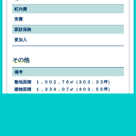
町内費
実費
家財保険
要加入
その他
備考
敷地面積　１，００２．７６㎡（３０３．３３坪）
建物面積　１，３３４．０７㎡（４０３．５５坪）
１階　ー　倉庫　（４７８．２０㎡ー１４４．６５坪）
２階　ー　事務所（２７０．７７㎡ー　８１．９０坪）
　　　　　寄宿舎（２４１．０３㎡ー　７２．９１坪）
他　　ー　物置　（　１２．７６㎡ー　３．８５坪）
更新日付