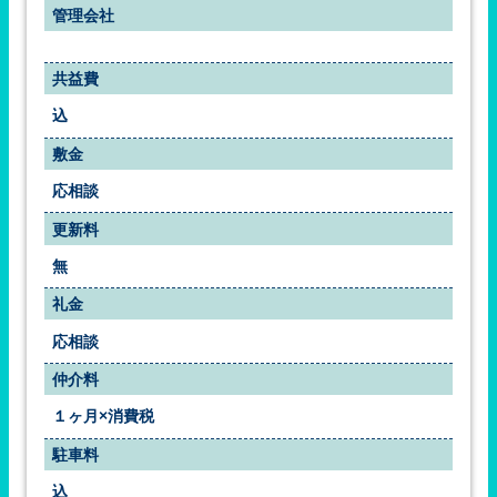
管理会社
共益費
込
敷金
応相談
更新料
無
礼金
応相談
仲介料
１ヶ月×消費税
駐車料
込