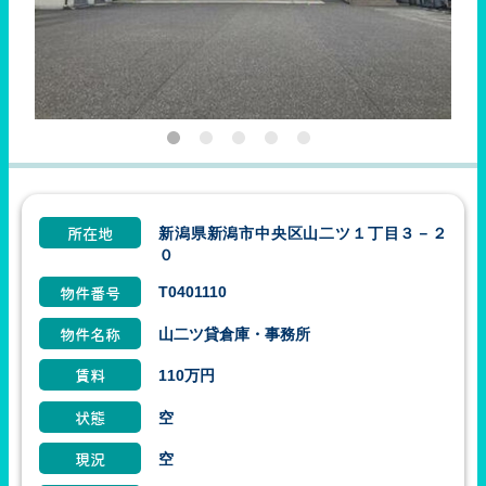
新潟県新潟市中央区山二ツ１丁目３－２
所在地
０
T0401110
物件番号
山二ツ貸倉庫・事務所
物件名称
110万円
賃料
空
状態
空
現況