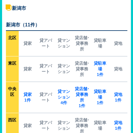
新潟市
新潟市（11件）
北区
貸店舗･
貸アパ
貸マン
貸駐車
貸家
貸事務
貸地
ート
ション
場
所
東区
貸店舗･
貸駐車
貸アパ
貸マン
貸家
貸事務
場
貸地
ート
ション
所
1件
中央
貸店舗･
貸マン
貸駐車
区
貸家
貸アパ
貸事務
貸地
ション
場
1件
ート
所
1件
4件
1件
1件
西区
貸店舗･
貸アパ
貸マン
貸駐車
貸地
貸家
貸事務
ート
ション
場
1件
所