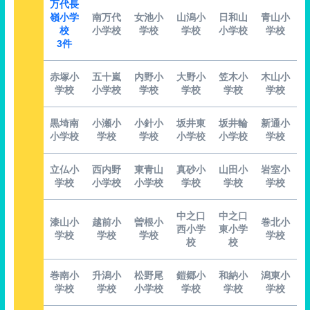
万代長
嶺小学
南万代
女池小
山潟小
日和山
青山小
校
小学校
学校
学校
小学校
学校
3件
赤塚小
五十嵐
内野小
大野小
笠木小
木山小
学校
小学校
学校
学校
学校
学校
黒埼南
小瀬小
小針小
坂井東
坂井輪
新通小
小学校
学校
学校
小学校
小学校
学校
立仏小
西内野
東青山
真砂小
山田小
岩室小
学校
小学校
小学校
学校
学校
学校
中之口
中之口
漆山小
越前小
曽根小
巻北小
西小学
東小学
学校
学校
学校
学校
校
校
巻南小
升潟小
松野尾
鎧郷小
和納小
潟東小
学校
学校
小学校
学校
学校
学校