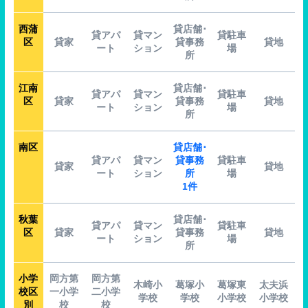
西蒲
貸店舗･
貸アパ
貸マン
貸駐車
区
貸家
貸事務
貸地
ート
ション
場
所
江南
貸店舗･
貸アパ
貸マン
貸駐車
区
貸家
貸事務
貸地
ート
ション
場
所
南区
貸店舗･
貸アパ
貸マン
貸事務
貸駐車
貸家
貸地
ート
ション
所
場
1件
秋葉
貸店舗･
貸アパ
貸マン
貸駐車
区
貸家
貸事務
貸地
ート
ション
場
所
小学
岡方第
岡方第
木崎小
葛塚小
葛塚東
太夫浜
校区
一小学
二小学
学校
学校
小学校
小学校
別
校
校