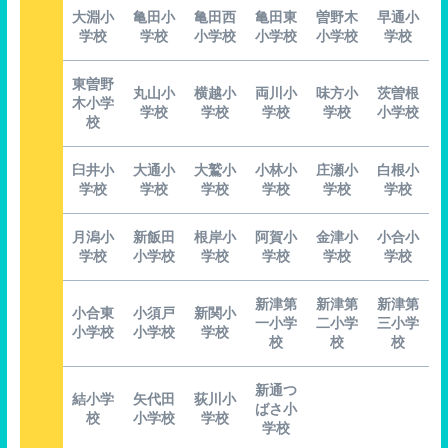
大淵小
亀田小
亀田西
亀田東
曽野木
早通小
学校
学校
小学校
小学校
小学校
学校
東曽野
丸山小
横越小
両川小
味方小
茨曽根
木小学
学校
学校
学校
学校
小学校
校
臼井小
大通小
大鷲小
小林小
庄瀬小
白根小
学校
学校
学校
学校
学校
学校
月潟小
新飯田
根岸小
阿賀小
金津小
小合小
学校
小学校
学校
学校
学校
学校
新津第
新津第
新津第
小合東
小須戸
新関小
一小学
二小学
三小学
小学校
小学校
学校
校
校
校
新通つ
結小学
矢代田
荻川小
ばさ小
校
小学校
学校
学校