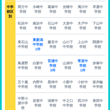
中学
岡方中
木崎中
葛塚中
光晴中
濁川中
早通中
校区
学校
学校
学校
学校
学校
学校
別
松浜中
南浜中
石山中
大形中
木戸中
下山中
学校
学校
学校
学校
学校
学校
東新潟
東石山
藤見中
山の下
上山中
関屋中
中学校
中学校
学校
中学校
学校
学校
1件
宮浦中
寄居中
鳥屋野
白新中
山潟中
赤塚中
学校
学校
中学校
学校
学校
学校
3件
1件
五十嵐
内野中
黒埼中
小新中
小針中
坂井輪
中学校
学校
学校
学校
学校
中学校
中野小
岩室中
潟東中
中之口
西川中
巻西中
屋中学
学校
学校
中学校
学校
学校
校