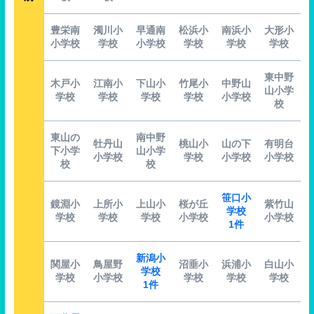
豊栄南
濁川小
早通南
松浜小
南浜小
大形小
小学校
学校
小学校
学校
学校
学校
東中野
木戸小
江南小
下山小
竹尾小
中野山
山小学
学校
学校
学校
学校
小学校
校
東山の
南中野
牡丹山
桃山小
山の下
有明台
下小学
山小学
小学校
学校
小学校
小学校
校
校
笹口小
鏡淵小
上所小
上山小
桜が丘
紫竹山
学校
学校
学校
学校
小学校
小学校
1件
新潟小
関屋小
鳥屋野
沼垂小
浜浦小
白山小
学校
学校
小学校
学校
学校
学校
1件