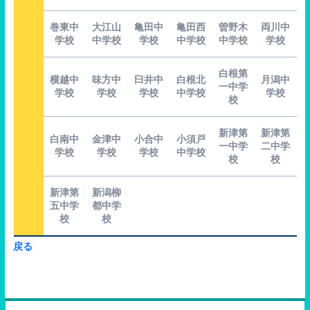
巻東中
大江山
亀田中
亀田西
曽野木
両川中
学校
中学校
学校
中学校
中学校
学校
白根第
横越中
味方中
臼井中
白根北
月潟中
一中学
学校
学校
学校
中学校
学校
校
新津第
新津第
白南中
金津中
小合中
小須戸
一中学
二中学
学校
学校
学校
中学校
校
校
新津第
新潟柳
五中学
都中学
校
校
戻る