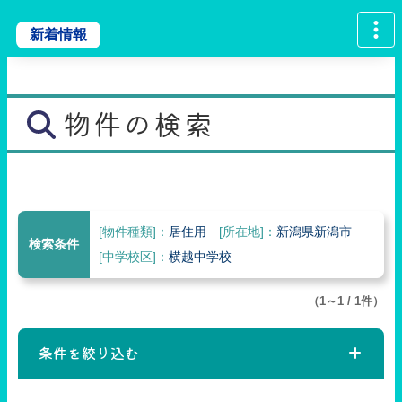
新着情報
物件の検索
[物件種類]：
居住用
[所在地]：
新潟県新潟市
検索条件
[中学校区]：
横越中学校
（1～1 / 1件）
条件を絞り込む