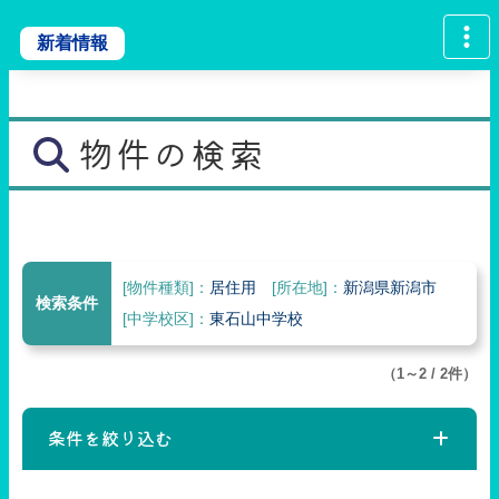
新着情報
物件の検索
[物件種類]：
居住用
[所在地]：
新潟県新潟市
検索条件
[中学校区]：
東石山中学校
（1～2 / 2件）
条件を絞り込む