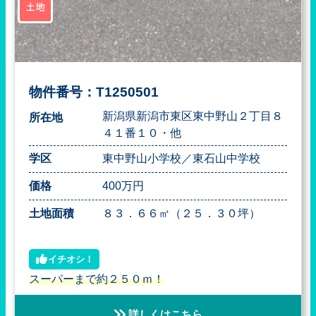
土地
物件番号：T1250501
新潟県新潟市東区東中野山２丁目８
所在地
４１番１０・他
学区
東中野山小学校／東石山中学校
価格
400万円
土地面積
８３．６６㎡（２５．３０坪）
イチオシ！
スーパーまで約２５０ｍ！
詳しくはこちら