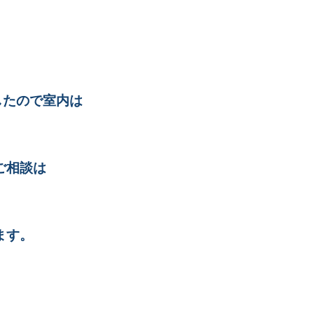
。
したので室内は
ご相談は
ます。