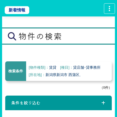
新着情報
物件の検索
[物件種類]：
賃貸
[種目]：
貸店舗･貸事務所
検索条件
[所在地]：
新潟県新潟市 西蒲区,
（0件）
条件を絞り込む