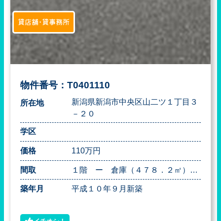
貸店舗･貸事務所
物件番号：T0401110
新潟県新潟市中央区山二ツ１丁目３
所在地
－２０
学区
価格
110万円
間取
１階 ー 倉庫（４７８．２㎡）２階 ー 事務所（２７０．７７㎡） 寄宿舎（２４１．０３㎡）他 ー 物置 （１２．７６㎡）
築年月
平成１０年９月新築