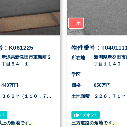
土地
：K061225
物件番号：T040111
新潟県新発田市東新町２
新潟県新発田市
所在地
丁目６４－１
丁目１１４０－
学区
440万円
価格
650万円
３６６㎡（１１０．７１坪）
土地面積
シ！
イチオシ！
以上の敷地です。
三方道路の角地です。