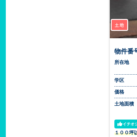
土地
物件番号
所在地
学区
価格
土地面積
イチオ
１００坪