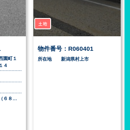
土地
1
物件番号：R060401
西園町１
所在地
新潟県村上市
１４
２２６．７１㎡（６８．５７坪）