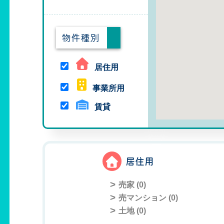
物件種別
居住用
事業所用
賃貸
居住用
売家 (
0
)
売マンション (
0
)
土地 (
0
)