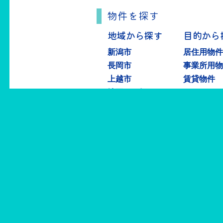
物件を探す
地域から探す
目的から
新潟市
居住用物
長岡市
事業所用
上越市
賃貸物件
地図から探す
物件を売る
不動産査定・仲介の流れ
有限会社ライフテ
〒950-0885