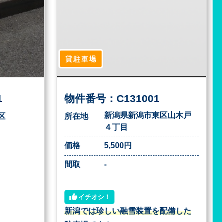
貸駐車場
1
物件番号：C131001
新潟県新潟市東区山木戸
区
所在地
４丁目
価格
5,500円
間取
-
イチオシ！
新潟では珍しい融雪装置を配備した