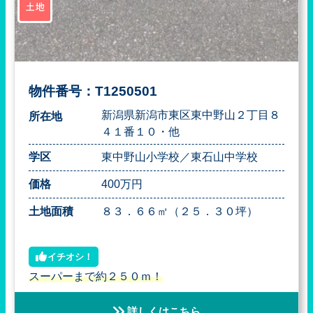
土地
物件番号：T1250501
新潟県新潟市東区東中野山２丁目８
所在地
４１番１０・他
学区
東中野山小学校／東石山中学校
価格
400万円
土地面積
８３．６６㎡（２５．３０坪）
イチオシ！
スーパーまで約２５０ｍ！
詳しくはこちら