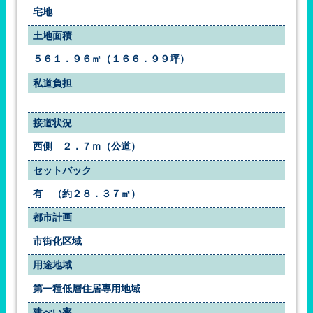
宅地
土地面積
５６１．９６㎡（１６６．９９坪）
私道負担
接道状況
西側　２．７ｍ（公道）
セットバック
有　（約２８．３７㎡）
都市計画
市街化区域
用途地域
第一種低層住居専用地域
建ぺい率