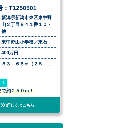
：T1250501
新潟県新潟市東区東中野
山２丁目８４１番１０・
他
東中野山小学校／東石山中学校
400万円
８３．６６㎡（２５．３０坪）
シ！
まで約２５０ｍ！
詳しくはこちら