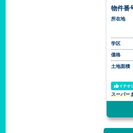
物件番号
所在地
学区
価格
土地面積
イチオ
スーパー